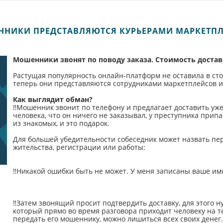
НИКИ ПРЕДСТАВЛЯЮТСЯ КУРЬЕРАМИ МАРКЕТП
Мошенники звонят по поводу заказа. Стоимость доста
Растущая популярность онлайн-платформ не оставила в ст
теперь они представляются сотрудниками маркетплейсов и
Как выглядит обман?
‼️Мошенник звонит по телефону и предлагает доставить у
человека, что он ничего не заказывал, у преступника припас
из знакомых, и это подарок.
Для большей убедительности собеседник может назвать пе
жительства, регистрации или работы:
‼️Никакой ошибки быть не может. У меня записаны ваше имя
‼️Затем звонящий просит подтвердить доставку, для этого 
который прямо во время разговора приходит человеку на те
передать его мошеннику, можно лишиться всех своих денег.