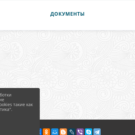
ДОКУМЕНТЫ
ботки
ие
okies такие как
тика".