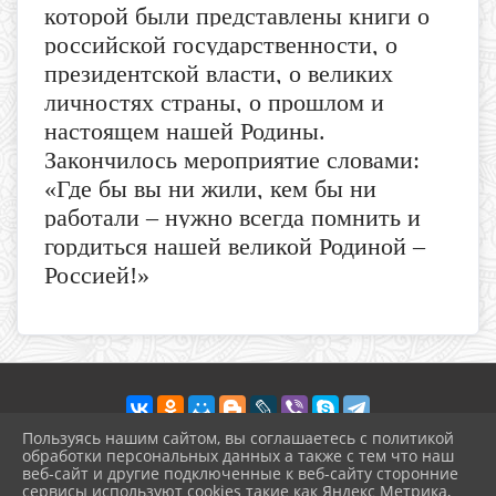
которой были представлены книги о
российской государственности, о
президентской власти, о великих
личностях страны, о прошлом и
настоящем нашей Родины.
Закончилось мероприятие словами:
«Где бы вы ни жили, кем бы ни
работали – нужно всегда помнить и
гордиться нашей великой Родиной –
Россией!»
Пользуясь нашим сайтом, вы соглашаетесь с политикой
обработки персональных данных а также с тем что наш
веб-сайт и другие подключенные к веб-сайту сторонние
2026 г. nebbib.kulturatuapse.ru
сервисы используют cookies такие как Яндекс Метрика,