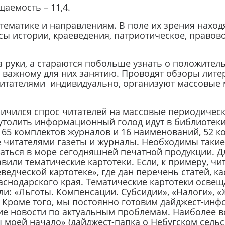
аемость – 11,4.
тике и направлениям. В поле их зрения находя
сы истории, краеведения, патриотическое, правово
уки, а стараются побольше узнать о положитель
 важному для них занятию. Проводят обзоры литер
 читателями индивидуально, организуют массовые 
ился спрос читателей на массовые периодические
утолить информационный голод идут в библиотеки
5 комплектов журналов и 16 наименований, 52 ко
 читателями газеты и журналы. Необходимы такие
аться в море сегодняшней печатной продукции. Дл
вили тематические картотеки. Если, к примеру, чи
еведческой картотеке», где дан перечень статей, 
одарского края. Тематические картотеки освеща
и: «Льготы. Компенсации. Субсидии», «Налоги»,
. Кроме того, мы постоянно готовим дайджест-ин
ежие новости по актуальным проблемам. Наиболее
ы моей начало» (дайджест-папка о Небугском сель