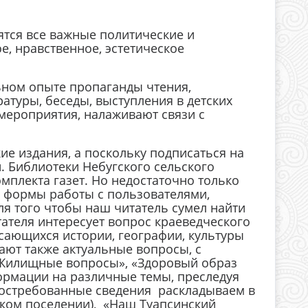
тся все важные политические и
е, нравственное, эстетическое
ном опыте пропаганды чтения,
атуры, беседы, выступления в детских
мероприятия, налаживают связи с
 издания, а поскольку подписаться на
. Библиотеки Небугского сельского
мплекта газет. Но недостаточно только
 формы работы с пользователями,
я того чтобы наш читатель сумел найти
тателя интересует вопрос краеведческого
касающихся истории, географии, культуры
ют также актуальные вопросы, с
 «Жилищные вопросы», «Здоровый образ
формации на различные темы, преследуя
 востребованные сведения раскладываем в
ском поселении), «Наш Туапсинский