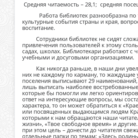
Средняя читаемость – 28,1; средняя посещ
Работа библиотек разнообразна по тема
культурные события страны и края, вопро
воспитание.
Сотрудники библиотек не сидят сложа р
привлечения пользователей к этому столь
садах, школах. Библиотекари работают с
учебными и досуговыми организациями.
Как никогда раньше, в наши дни увелич
них не каждому по карману, то жаждущие 
поселения выписывают 29 наименований, 6
лишь выписать наиболее востребованные
которые бы помогли им легко ориентиров
ответ на интересующие вопросы, мы соста
характера, то он может обратиться к «Кра
или посвященных выдающимся людям Красн
которыми к нам обращаются наши читател
жизни», «Твое свободное время» и другие
при этом цель – донести до читателя св
отдельные папки по темам: «Здесь родин