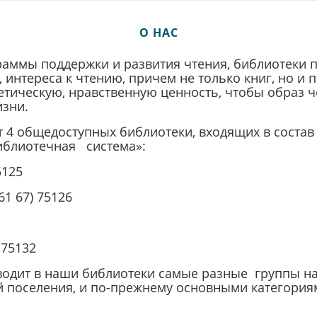
О НАС
раммы поддержки и развития чтения, библиотеки 
, интереса к чтению, причем не только книг, но и
 эстетическую, нравственную ценность, чтобы обра
изни.
т 4 общедоступных библиотеки, входящих в сост
иблиотечная система»:
5125
61 67) 75126
 75132
водит в наши библиотеки самые разные группы на
й поселения, и по-прежнему основными категориям