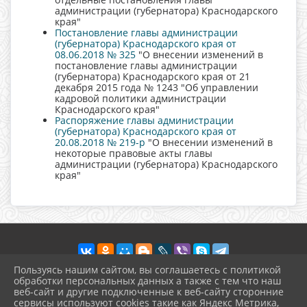
администрации (губернатора) Краснодарского
края"
Постановление главы администрации
(губернатора) Краснодарского края от
08.06.2018 № 325
"О внесении изменений в
постановление главы администрации
(губернатора) Краснодарского края от 21
декабря 2015 года № 1243 "Об управлении
кадровой политики администрации
Краснодарского края"
Распоряжение главы администрации
(губернатора) Краснодарского края от
20.08.2018 № 219-р
"О внесении изменений в
некоторые правовые акты главы
администрации (губернатора) Краснодарского
края"
Пользуясь нашим сайтом, вы соглашаетесь с политикой
обработки персональных данных а также с тем что наш
веб-сайт и другие подключенные к веб-сайту сторонние
2026 г. nebbib.kulturatuapse.ru
сервисы используют cookies такие как Яндекс Метрика,