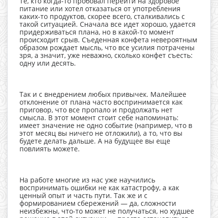
Те, кто когда-то пробовал перейти на здоровое
питание или хотел отказаться от употребления
каких-то продуктов, скорее всего, сталкивались с
такой ситуацией. Сначала все идет хорошо, удается
придерживаться плана, но в какой-то момент
происходит срыв. Съеденная конфета невероятным
образом рождает мысль, что все усилия потрачены
зря, а значит, уже неважно, сколько конфет съесть:
одну или десять.
Так и с внедрением любых привычек. Малейшее
отклонение от плана часто воспринимается как
приговор, что все пропало и продолжать нет
смысла. В этот момент стоит себе напоминать:
имеет значение не одно событие (например, что в
этот месяц вы ничего не отложили), а то, что вы
будете делать дальше. А на будущее вы еще
повлиять можете.
На работе многие из нас уже научились
воспринимать ошибки не как катастрофу, а как
ценный опыт и часть пути. Так же и с
формированием сбережений — да, сложности
неизбежны, что-то может не получаться, но худшее