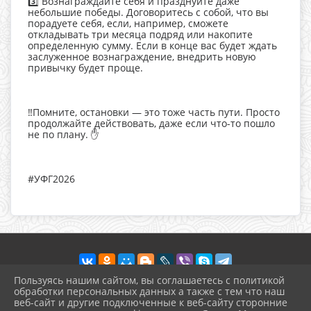
3️⃣ Вознаграждайте себя и празднуйте даже
небольшие победы. Договоритесь с собой, что вы
порадуете себя, если, например, сможете
откладывать три месяца подряд или накопите
определенную сумму. Если в конце вас будет ждать
заслуженное вознаграждение, внедрить новую
привычку будет проще.
‼️Помните, остановки — это тоже часть пути. Просто
продолжайте действовать, даже если что-то пошло
не по плану. ✋
#УФГ2026
Пользуясь нашим сайтом, вы соглашаетесь с политикой
обработки персональных данных а также с тем что наш
веб-сайт и другие подключенные к веб-сайту сторонние
2026 г. nebbib.kulturatuapse.ru