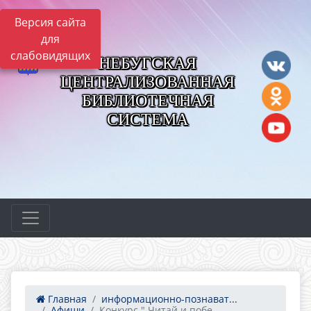
Версия сайта
для
слабовидящих
НЕБУГСКАЯ
ЦЕНТРАЛИЗОВАННАЯ
БИБЛИОТЕЧНАЯ
СИСТЕМА
Главная
информационно-познават...
Афиши
Конкурс " Читай и побе...